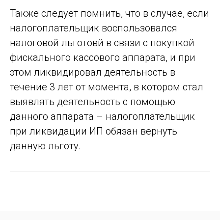
Также следует помнить, что в случае, если
Подпишитесь на полезные материалы
налогоплательщик воспользовался
налоговой льготовй в связи с покупкой
фискального кассового аппарата, и при
этом ликвидировал деятельность в
Подписаться
течение 3 лет от момента, в котором стал
ALG LEGAL SPÓŁKA Z OGRANICZONĄ
выявлять деятельность с помощью
ODPOWIEDZIALNOŚCIĄ
Adres: ul. Międzynarodowa 31A, lok. 47, 03-922
данного аппарата – налогоплательщик
Warszawa, Polska
Политика конфиденциальности
Numer KRS: 0000913167
при ликвидации ИП обязан вернуть
NIP 5213935094
© 2026 ALG Legal
данную льготу.