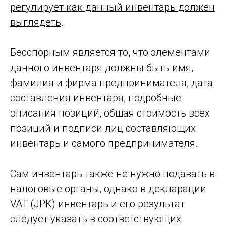
регулирует как данный инвентарь должен
выглядеть
.
Бесспорным является то, что элементами
данного инвентаря должны быть имя,
фамилия и фирма предпринимателя, дата
составления инвентаря, подробные
описания позиций, общая стоимость всех
позиций и подписи лиц составляющих
инвентарь и самого предпринимателя.
Сам инвентарь также не нужно подавать в
Нажимая “Отправить”, Вы подтверждаете,
налоговые органы, однако в декларации
что ознакомились с
Политикой
конфиденциальности
и согласны на
VAT (JPK) инвентарь и его результат
обработку предоставленных вами
персональных данных, а также на то, чтобы
следует указать в соответствующих
мы с Вами связались.