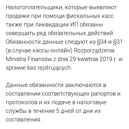
Налогоплательщики, которые выявляют
продажи при помощи фискальных касс
также при ликвидации ИП обязаны
совершить ряд обязательных действий.
Обязанности данные следуют из §34 и §31
(в случае кассы онлайн) Rozporządzenia
Ministra Finansów z dnia 29 kwietnia 2019 r. w
sprawie kas rejstrujących.
Данные обязанности заключаются в
УСЛУГИ
составлении соответствующих рапортов и
КОМАНДА
протоколов и их подаче в налоговые
ПОЛЕЗНЫЕ МАТЕРИАЛЫ
службы в течение 5 дней от дня их
КОНТАКТЫ
составления.
РЕФЕРАЛЬНАЯ
ПРОГРАММА