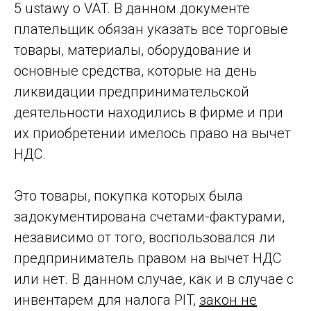
5 ustawy o VAT. В данном документе
плательщик обязан указать все торговые
товары, материалы, оборудование и
Контакты
основные средства, которые на день
ликвидации предпринимательской
деятельности находились в фирме и при
их приобретении имелось право на вычет
НДС.
Это товары, покупка которых была
задокументирована счетами-фактурами,
независимо от того, воспользовался ли
Ilya Karachun
предприниматель правом на вычет НДС
Senior Associate
ALG Legal
или нет. В данном случае, как и в случае с
info@algl.legal
инвентарем для налога PIT,
закон не
+48 572 444 202