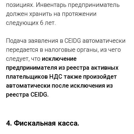
позициях. Инвентарь предприниматель
должен хранить на протяжении
Отправить
следующих 6 лет.
Подача заявления в CEIDG автоматически
передается в налоговые органы, из чего
следует, что
исключение
Подписывайтесь на
предпринимателя из реестра активных
наш канал в Telegram!
плательщиков НДС также произойдет
Здесь вы найдете много полезной
информации о юридических и
автоматически после исключения из
налоговых аспектах ведения бизнеса в
реестра CEIDG.
Польше
Подписаться
4.
Фискальная касса.