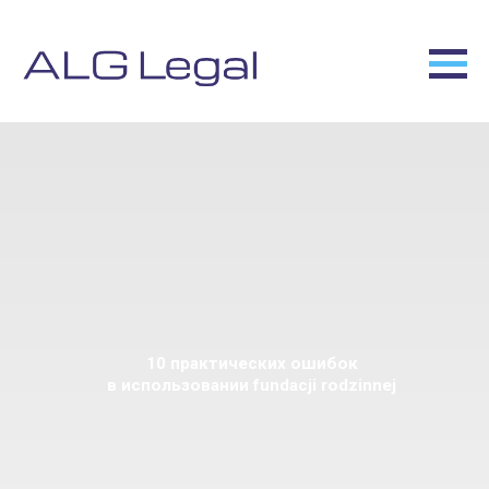
10 практических ошибок
в использовании fundacji rodzinnej
Legal services for your business in
Poland